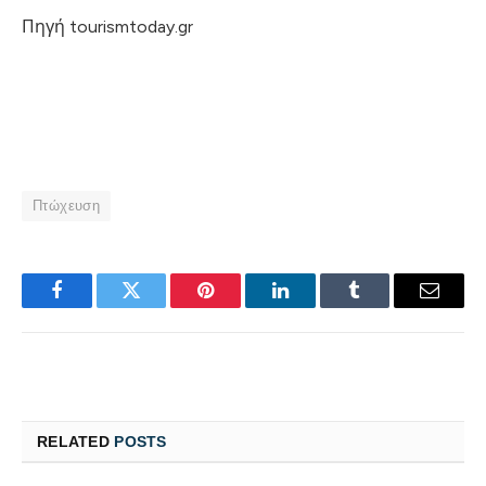
Πηγή tourismtoday.gr
Πτώχευση
Facebook
Twitter
Pinterest
LinkedIn
Tumblr
Email
RELATED
POSTS