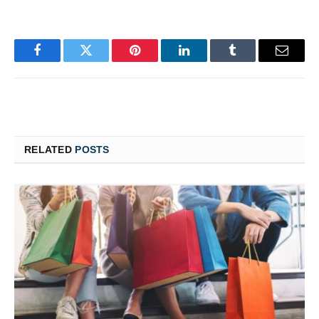
Facebook
Twitter
Pinterest
LinkedIn
Tumblr
Email
RELATED
POSTS