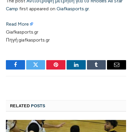
The post
Αντίστροφη μέτρηση για το Rhodes All Star
Camp
first appeared on
Giafkasports.gr
.
Read More
Giafkasports.gr
Πηγή:giafkasports.gr
Facebook
Twitter
Pinterest
LinkedIn
Tumblr
Email
RELATED
POSTS