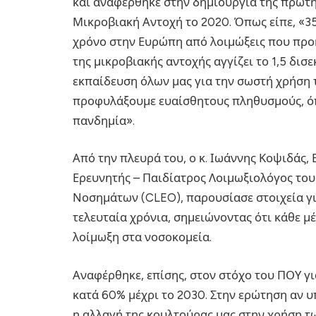
και αναφέρθηκε στην δημιουργία της πρώτ
Μικροβιακή Αντοχή το 2020. Όπως είπε, «3
χρόνο στην Ευρώπη από λοιμώξεις που προκ
της μικροβιακής αντοχής αγγίζει το 1,5 δι
εκπαίδευση όλων μας για την σωστή χρήση τ
προφυλάξουμε ευαίσθητους πληθυσμούς, όπ
πανδημία».
Από την πλευρά του, ο κ. Ιωάννης Κοψιδάς
Ερευνητής – Παιδίατρος Λοιμωξιολόγος του
Νοσημάτων (CLEO), παρουσίασε στοιχεία γι
τελευταία χρόνια, σημειώνοντας ότι κάθε 
λοίμωξη στα νοσοκομεία.
Αναφέρθηκε, επίσης, στον στόχο του ΠΟΥ γ
κατά 60% μέχρι το 2030. Στην ερώτηση αν υ
η αλλαγή της κουλτούρας μας στην χρήση των