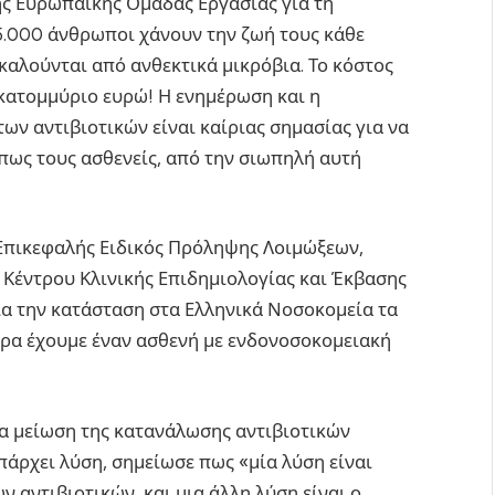
ης Ευρωπαϊκής Ομάδας Εργασίας για τη
5.000 άνθρωποι χάνουν την ζωή τους κάθε
αλούνται από ανθεκτικά μικρόβια. Το κόστος
σεκατομμύριο ευρώ! Η ενημέρωση και η
ων αντιβιοτικών είναι καίριας σημασίας για να
ως τους ασθενείς, από την σιωπηλή αυτή
, Επικεφαλής Ειδικός Πρόληψης Λοιμώξεων,
 Κέντρου Κλινικής Επιδημιολογίας και Έκβασης
α την κατάσταση στα Ελληνικά Νοσοκομεία τα
μέρα έχουμε έναν ασθενή με ενδονοσοκομειακή
ια μείωση της κατανάλωσης αντιβιοτικών
πάρχει λύση, σημείωσε πως «μία λύση είναι
 αντιβιοτικών, και μια άλλη λύση είναι ο