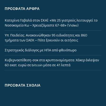
ΠΡΌΣΦΑΤΑ ΆΡΘΡΑ
Κατερίνα Γαβαλά στον ΣΚΑΪ: «Με 25 γιατρούς λειτουργεί το
Νοσοκομείο Κω – Χρειαζόμαστε 67-68» (Video)
Υπ. Παιδείας: Ανακοινώθηκαν 95 ειδικότητες και 860
τμήματα των ΣΑΕΚ – Πότε ξεκινούν οι αιτήσεις
Στρατηγικός διάλογος με ΗΠΑ από φθινόπωρο
Κυβερνοεπίθεση-σοκ στα κρυπτονομίσματα: Χάκερ έκλεψαν
60 εκατ. ευρώ σε bitcoin μέσα σε 41 λεπτά
ΠΡΌΣΦΑΤΑ ΣΧΌΛΙΑ