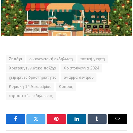
Ζηπάρι
οικογενειακή εκδήλωση
τοπική γιορτή
Χριστουγεννιάτικο παζάρι
Χριστούγεννα 2024
χειμερινές δραστηριότητες
άναμμα δέντρου
Κυριακή 14 Δεκεμβρίου
Κύπρος
εορταστικές εκδηλώσεις
Facebook
Twitter
Pinterest
LinkedIn
Tumblr
Email