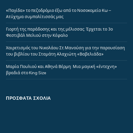
«Παγίδα» το πεζοδρόμιο έξω από το Νοσοκομείο Κω –
Ατύχημα συμπολίτισσάς μας
Γιορτή της παράδοσης και της μέλισσας: Έρχεται το 3ο
Φεστιβάλ Μελιού στην Κέφαλο
Χαιρετισμός του Νικολάου Στ.Μανούση για την παρουσίαση
του βιβλίου του Σταμάτη Αλαχιώτη «Βαβελιάδα»
Μαρία Πουλιού και Αθηνά Βέρμη: Μια μαγική «έντεχνη»
βραδιά στο King Size
ΠΡΌΣΦΑΤΑ ΣΧΌΛΙΑ