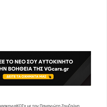
ρασκηνιαΚΩΣ» με τον Παναγιώτη Ζουζούνη