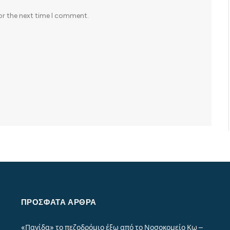
or the next time I comment.
ΠΡΌΣΦΑΤΑ ΆΡΘΡΑ
«Παγίδα» το πεζοδρόμιο έξω από το Νοσοκομείο Κω –