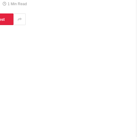
1 Min Read
est