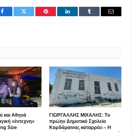
Facebook
Twitter
Pinterest
LinkedIn
Tumblr
Email
ύ και Αθηνά
ΓΙΩΡΓΑΛΛΗΣ ΜΙΧΑΛΗΣ: Το
αγική «έντεχνη»
πρώην Δημοτικό Σχολείο
ing Size
Καρδάμαινας καταρρέει – Η