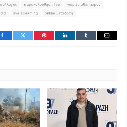
 σύλλογος
παρακολούθηση live
γιορτές αθλητισμού
ασία
live streaming
online μετάδοση
Facebook
Twitter
Pinterest
LinkedIn
Tumblr
Email