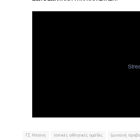
ΓΣ Ηπιόνη
τοπικές αθλητικές ομάδες
ζωντανή προβ