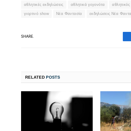
αθλητικές εκδηλώσεις
αθλητικά γεγονότα
αθλητικός
γιορτινό show
Νέα Φαντασία
εκδηλώσεις Νέα Φαντ
SHARE.
RELATED
POSTS