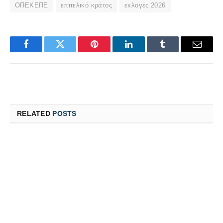
ΟΠΕΚΕΠΕ
επιτελικό κράτος
εκλογές 2026
Facebook
Twitter
Pinterest
LinkedIn
Tumblr
Email
RELATED
POSTS