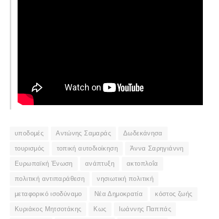
υποδομές
Αντώνης Σαμαράς
Δωδεκάνησα
τουρισμός
τοπική αυτοδιοίκηση
Άννα Σαρηγιάννη
Ευρωπαϊκή Ένωση
ανάπτυξη
ακτοπλοΐα
πολιτική αντιπαράθεση
νησιωτική πολιτική
μεταφορικό ισοδύναμο
Νέα Δημοκρατία
κόστος ζωής
Κυριάκος Μητσοτάκης
Κως
Ιωάννης Παππάς