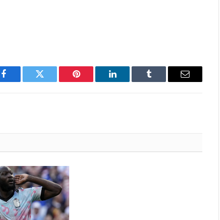
Facebook
Twitter
Pinterest
LinkedIn
Tumblr
Email