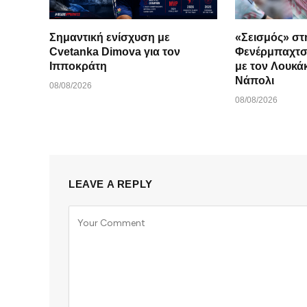
Σημαντική ενίσχυση με
«Σεισμός» στ
Cvetanka Dimova για τον
Φενέρμπαχτσε
Ιπποκράτη
με τον Λουκάκ
Νάπολι
08/08/2026
08/08/2026
LEAVE A REPLY