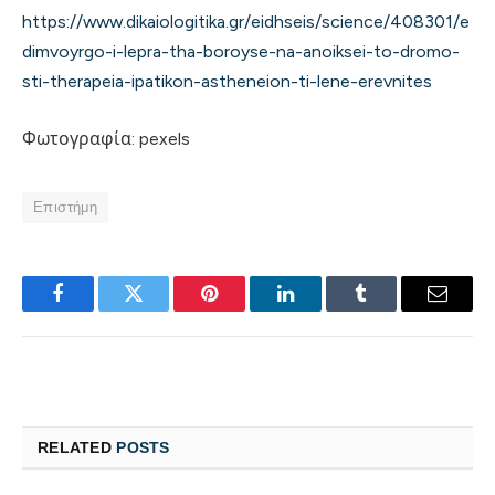
https://www.dikaiologitika.gr/eidhseis/science/408301/e
dimvoyrgo-i-lepra-tha-boroyse-na-anoiksei-to-dromo-
sti-therapeia-ipatikon-astheneion-ti-lene-erevnites
Φωτογραφία: pexels
Επιστήμη
Facebook
Twitter
Pinterest
LinkedIn
Tumblr
Email
RELATED
POSTS