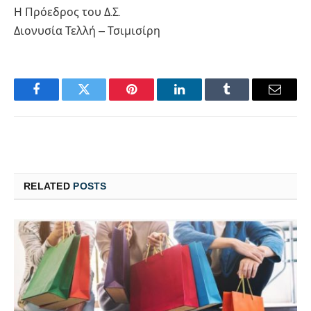
Η Πρόεδρος του Δ.Σ.
Διονυσία Τελλή – Τσιμισίρη
Facebook
Twitter
Pinterest
LinkedIn
Tumblr
Email
RELATED
POSTS