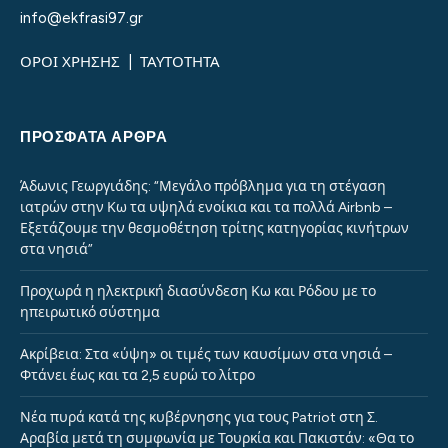
info@ekfrasi97.gr
ΟΡΟΙ ΧΡΗΣΗΣ
|
ΤΑΥΤΟΤΗΤΑ
ΠΡΌΣΦΑΤΑ ΆΡΘΡΑ
Άδωνις Γεωργιάδης: “Μεγάλο πρόβλημα για τη στέγαση
ιατρών στην Κω τα υψηλά ενοίκια και τα πολλά Airbnb –
Εξετάζουμε την θεσμοθέτηση τρίτης κατηγορίας κινήτρων
στα νησιά”
Προχωρά η ηλεκτρική διασύνδεση Κω και Ρόδου με το
ηπειρωτικό σύστημα
Ακρίβεια: Στα «ύψη» οι τιμές των καυσίμων στα νησιά –
Φτάνει έως και τα 2,5 ευρώ το λίτρο
Νέα πυρά κατά της κυβέρνησης για τους Patriot στη Σ.
Αραβία μετά τη συμφωνία με Τουρκία και Πακιστάν: «Θα το