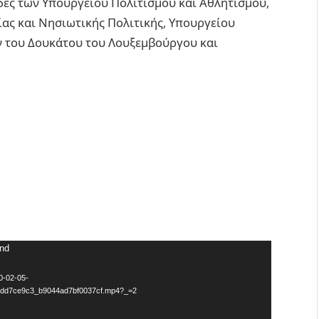
γίδες των Υπουργείου Πολιτισμού και Αθλητισμού,
ας και Νησιωτικής Πολιτικής, Υπουργείου
ν του Δουκάτου του Λουξεμβούργου και
und
0-02-05-
dd7ce9c3_b9044ad7bf0037cf.mp4?_=2