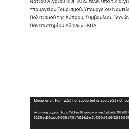
Νοτίου Αιγαίου RIJF 2022 τελεί υπό τις αι
Υπουργείου Τουρισμού, Υπουργείου Ναυτιλί
Πολιτισμού της Κύπρου, Συμβουλίου Τεχνώ
Πανεπιστημίου Αθηνών ΕΚΠΑ.
Πρόγραμμα
Media error: Format(s) not supported or source(s) not fo
Αναπαραγωγής
Ανάκτηση αρχείου: https://ekfrasi97.gr/wp-content/uploads/2022/07/
Βίντεο
80238ecf32eabb645886a736b7d624a9ec7d4358c65a99f626334385