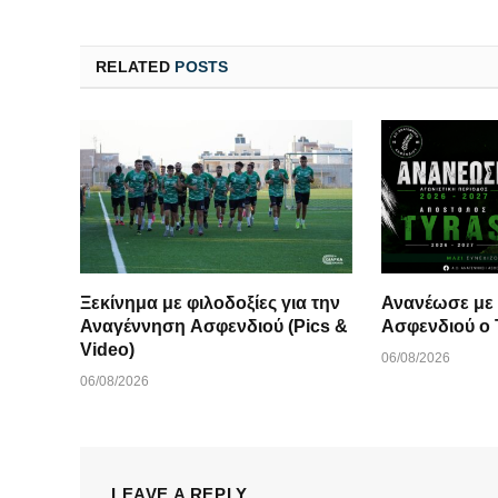
RELATED
POSTS
Ξεκίνημα με φιλοδοξίες για την
Ανανέωσε με
Αναγέννηση Ασφενδιού (Pics &
Ασφενδιού ο 
Video)
06/08/2026
06/08/2026
LEAVE A REPLY