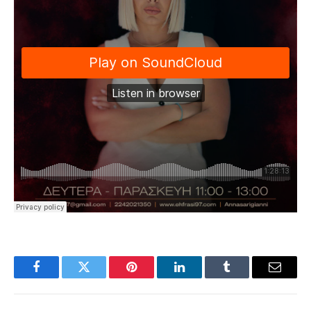
Facebook
Twitter
Pinterest
LinkedIn
Tumblr
Email