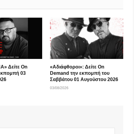
Α» Δείτε On
«Αδιάφθοροι»: Δείτε On
εκπομπή 03
Demand την εκπομπή του
026
Σαββάτου 01 Αυγούστου 2026
03/08/2026