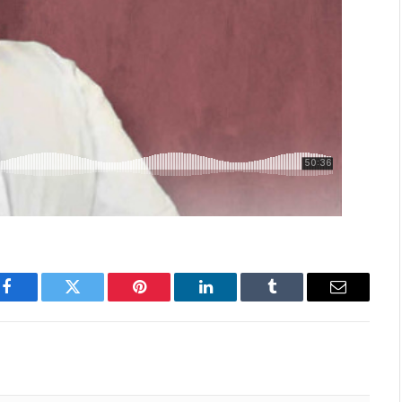
Facebook
Twitter
Pinterest
LinkedIn
Tumblr
Email