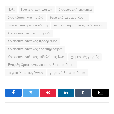
Πυλί
Πλατεία των Ευχών
διαδραστική εμπειρία
διασκέδαση για παιδιά
θεματικό Escape Room
οικογενειακή διασκέδαση
τοπικές εορταστικές εκδηλώσεις
Χριστουγεννιάτικο παιχνίδι
Χριστουγεννιάτικος προορισμός
Χριστουγεννιάτικες δραστηριότητες
Χριστουγεννιάτικες εκδηλώσεις Κως
χειμερινές γιορτές
Έναρξη Χριστουγεννιάτικου Escape Room
μαγεία Χριστουγέννων
γιορτινό Escape Room
Facebook
Twitter
Pinterest
LinkedIn
Tumblr
Email