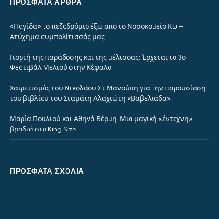
ΠΡΌΣΦΑΤΑ ΆΡΘΡΑ
«Παγίδα» το πεζοδρόμιο έξω από το Νοσοκομείο Κω –
Ατύχημα συμπολίτισσάς μας
Γιορτή της παράδοσης και της μέλισσας: Έρχεται το 3ο
Φεστιβάλ Μελιού στην Κέφαλο
Χαιρετισμός του Νικολάου Στ.Μανούση για την παρουσίαση
του βιβλίου του Σταμάτη Αλαχιώτη «Βαβελιάδα»
Μαρία Πουλιού και Αθηνά Βέρμη: Μια μαγική «έντεχνη»
βραδιά στο King Size
ΠΡΌΣΦΑΤΑ ΣΧΌΛΙΑ