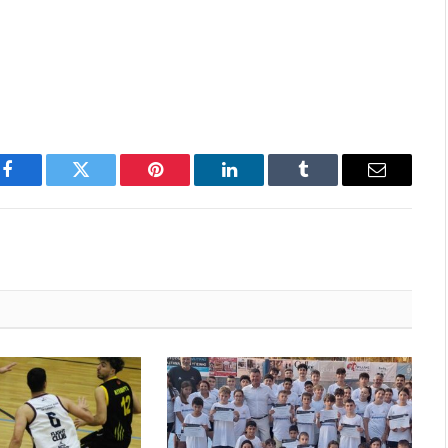
Facebook
Twitter
Pinterest
LinkedIn
Tumblr
Email