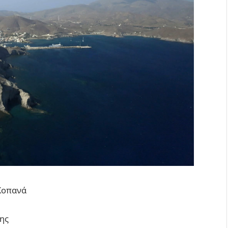
 Κοπανά
ης