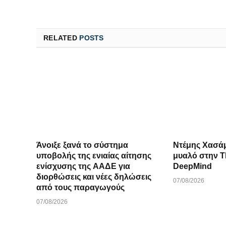
RELATED
POSTS
Άνοιξε ξανά το σύστημα
Ντέμης Χασά
υποβολής της ενιαίας αίτησης
μυαλό στην ΤΝ πίσω από
ενίσχυσης της ΑΑΔΕ για
DeepMind
διορθώσεις και νέες δηλώσεις
07/08/2026
από τους παραγωγούς
07/08/2026