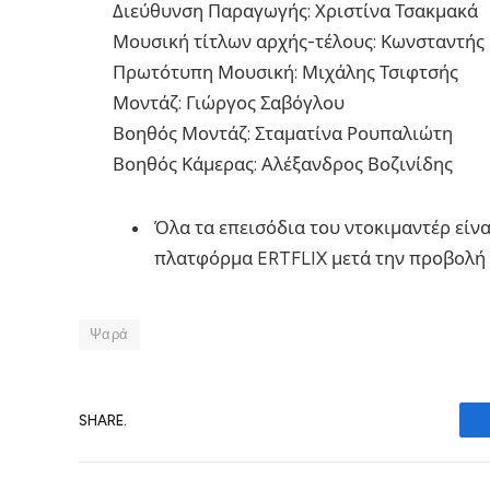
Διεύθυνση Παραγωγής: Χριστίνα Τσακμακά
Μουσική τίτλων αρχής-τέλους: Κωνσταντή
Πρωτότυπη Μουσική: Μιχάλης Τσιφτσής
Μοντάζ: Γιώργος Σαβόγλου
Βοηθός Μοντάζ: Σταματίνα Ρουπαλιώτη
Βοηθός Κάμερας: Αλέξανδρος Βοζινίδης
Όλα τα επεισόδια του ντοκιμαντέρ είν
πλατφόρμα ERTFLIX μετά την προβολή 
Ψαρά
SHARE.