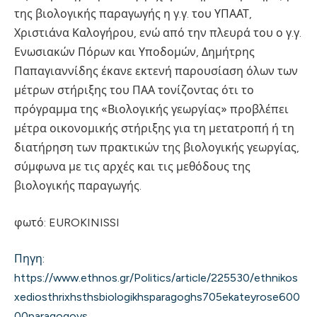
της βιολογικής παραγωγής η γ.γ. του ΥΠΑΑΤ,
Χριστιάνα Καλογήρου, ενώ από την πλευρά του ο γ.γ.
Ενωσιακών Πόρων και Υποδομών, Δημήτρης
Παπαγιαννίδης έκανε εκτενή παρουσίαση όλων των
μέτρων στήριξης του ΠΑΑ τονίζοντας ότι το
πρόγραμμα της «Βιολογικής γεωργίας» προβλέπει
μέτρα οικονομικής στήριξης για τη μετατροπή ή τη
διατήρηση των πρακτικών της βιολογικής γεωργίας,
σύμφωνα με τις αρχές και τις μεθόδους της
βιολογικής παραγωγής.
φωτό: EUROKINISSI
Πηγη:
https://www.ethnos.gr/Politics/article/225530/ethnikos
xediosthrixhsthsbiologikhsparagoghs705ekateyrose600
00paragogoys