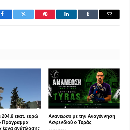
Facebook
Twitter
Pinterest
LinkedIn
Tumblr
Email
 204,6 εκατ. ευρώ
Ανανέωσε με την Αναγέννηση
κό Πρόγραμμα
Ασφενδιού ο Τυράς
Ανάπτυξης για έργα ανάπλασης