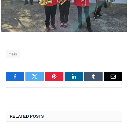
main
Facebook
Twitter
Pinterest
LinkedIn
Tumblr
Email
RELATED
POSTS