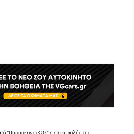
πή “ΠαρασκηνιαΚΩΣ” η επικεφαλής της