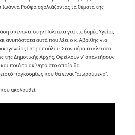
 Ιωάννα Ρούφα σχολιάζοντας τα θέματα της
ση απέναντι στην Πολιτεία για τις δομές Υγείας
αι ανυπόστατα αυτά που λέει ο κ. Αβρίθης για
οικογενείας Πετροπούλου. Στον αέρα το κλειστό
ες της Δημοτικής Αρχής. Οφείλουν ν’ απαντήσουν
και ποιό το ακίνητο στο οποίο θα
λειστό παγκοσμίως που θα είναι “αιωρούμενο”.
 που ακολουθεί: