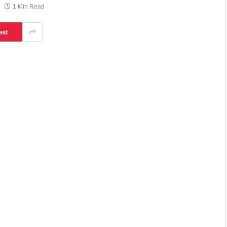
1 Min Read
est