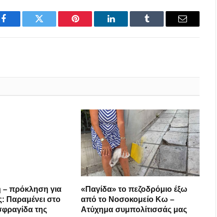
Facebook
Twitter
Pinterest
LinkedIn
Tumblr
Email
 – πρόκληση για
«Παγίδα» το πεζοδρόμιο έξω
ς: Παραμένει στο
από το Νοσοκομείο Κω –
 σφραγίδα της
Ατύχημα συμπολίτισσάς μας