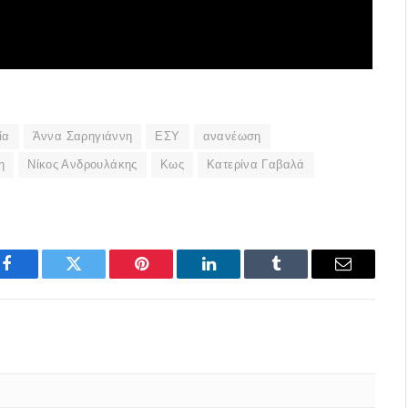
ία
Άννα Σαρηγιάννη
ΕΣΥ
ανανέωση
η
Νίκος Ανδρουλάκης
Κως
Κατερίνα Γαβαλά
Facebook
Twitter
Pinterest
LinkedIn
Tumblr
Email