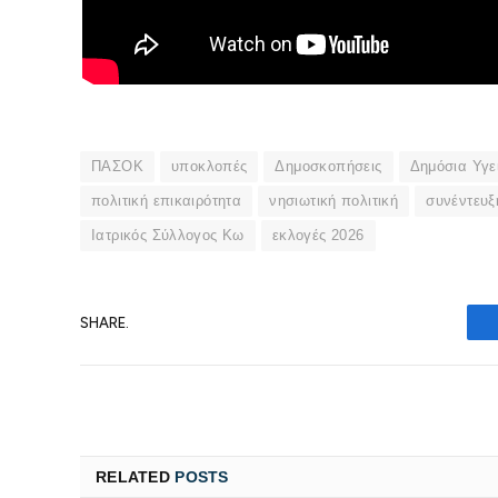
ΠΑΣΟΚ
υποκλοπές
Δημοσκοπήσεις
Δημόσια Υγε
πολιτική επικαιρότητα
νησιωτική πολιτική
συνέντευξ
Ιατρικός Σύλλογος Κω
εκλογές 2026
SHARE.
RELATED
POSTS