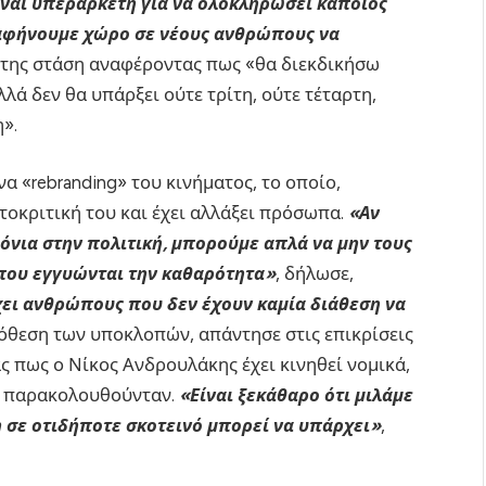
ίναι υπεραρκετή για να ολοκληρώσει κάποιος
 αφήνουμε χώρο σε νέους ανθρώπους να
ή της στάση αναφέροντας πως «θα διεκδικήσω
λλά δεν θα υπάρξει ούτε τρίτη, ούτε τέταρτη,
».
α «rebranding» του κινήματος, το οποίο,
υτοκριτική του και έχει αλλάξει πρόσωπα.
«Αν
όνια στην πολιτική, μπορούμε απλά να μην τους
που εγγυώνται την καθαρότητα»
, δήλωσε,
ει ανθρώπους που δεν έχουν καμία διάθεση να
υπόθεση των υποκλοπών, απάντησε στις επικρίσεις
ας πως ο Νίκος Ανδρουλάκης έχει κινηθεί νομικά,
ου παρακολουθούνταν.
«Είναι ξεκάθαρο ότι μιλάμε
η σε οτιδήποτε σκοτεινό μπορεί να υπάρχει»
,