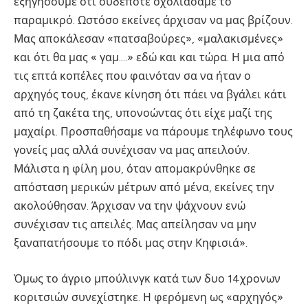
εξηγήσουμε ότι ουδέποτε σχολιάσαμε το
παραμικρό. Ωστόσο εκείνες άρχισαν να μας βρίζουν.
Μας αποκάλεσαν «πατσαβούρες», «μαλακισμένες»
και ότι θα μας « γαμ….» εδώ και και τώρα. Η μια από
τις επτά κοπέλες που φαινόταν σα να ήταν ο
αρχηγός τους, έκανε κίνηση ότι πάει να βγάλει κάτι
από τη ζακέτα της, υπονοώντας ότι είχε μαζί της
μαχαίρι. Προσπαθήσαμε να πάρουμε τηλέφωνο τους
γονείς μας αλλά συνέχισαν να μας απειλούν.
Μάλιστα η φίλη μου, όταν απομακρύνθηκε σε
απόσταση μερικών μέτρων από μένα, εκείνες την
ακολούθησαν. Άρχισαν να την ψάχνουν ενώ
συνέχισαν τις απειλές. Μας απείλησαν να μην
ξαναπατήσουμε το πόδι μας στην Κηφισιά».
Όμως το άγριο μπούλινγκ κατά των δυο 14χρονων
κοριτσιών συνεχίστηκε. Η φερόμενη ως «αρχηγός»