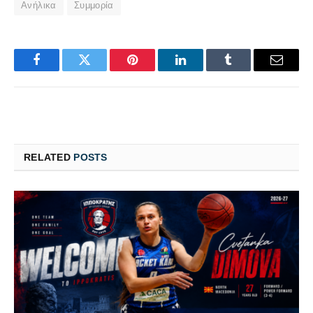
Ανήλικα
Συμμορία
Facebook
Twitter
Pinterest
LinkedIn
Tumblr
Email
RELATED
POSTS