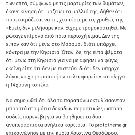
των επτά, σύμφωνα με τις μαρτυρίες των θυμάτων,
έκανε κίνηση ότι μαζεύει τα μαλλιά της, δήθεν ότι
προετοιμάζεται να τις χτυπήσει με τις γροθιές της.
«Εμείς δεν μιλήσαμε καν. Είχαμε τρομοκρατηθεί. Με
ρώταγε επίμονα από ποια περιοχή είμαι. Δεν της
είπαν καν ότι μένω στο Μαρούσι διότι υπάρχει
κόντρα με την Κηφισιά. Όταν, δε, της είπα ψέματα
ότι μένω στη Κηφισιά για να με αφήσει να φύγω,
εκείνη είπε ότι δεν με πιστεύει διότι δεν υπήρχε
λόγος να χρησιμοποιήσω το λεωφορείο» καταλήγει
η 14χρονη κοπέλα.
Να σημειωθεί ότι όλα τα παραπάνω εκτυλίσσονταν
μπροστά στα μάτια δεκάδων περαστικών, ωστόσο
ουδείς παρενέβη για να βοηθήσει τα δυο
ανυπεράσπιστα ανήλικα κορίτσια . Το protothema.gr
επικοινώνησε με την κυρία Χριστίνα Θεοδώρου,