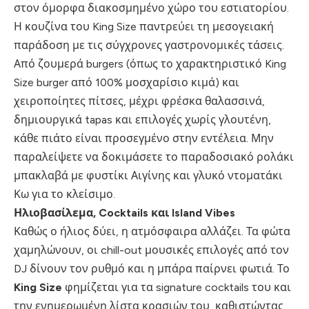
στον όμορφα διακοσμημένο χώρο του εστιατορίου.
Η κουζίνα του King Size παντρεύει τη μεσογειακή
παράδοση με τις σύγχρονες γαστρονομικές τάσεις.
Από ζουμερά burgers (όπως το χαρακτηριστικό King
Size burger από 100% μοσχαρίσιο κιμά) και
χειροποίητες πίτσες, μέχρι φρέσκα θαλασσινά,
δημιουργικά tapas και επιλογές χωρίς γλουτένη,
κάθε πιάτο είναι προσεγμένο στην εντέλεια. Μην
παραλείψετε να δοκιμάσετε το παραδοσιακό ρολάκι
μπακλαβά με φυστίκι Αιγίνης και γλυκό ντοματάκι
Κω για το κλείσιμο.
Ηλιοβασίλεμα, Cocktails και Island Vibes
Καθώς ο ήλιος δύει, η ατμόσφαιρα αλλάζει. Τα φώτα
χαμηλώνουν, οι chill-out μουσικές επιλογές από τον
DJ δίνουν τον ρυθμό και η μπάρα παίρνει φωτιά. Το
King Size
φημίζεται για τα signature cocktails του και
την ενημερωμένη λίστα κρασιών του, καθιστώντας