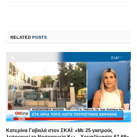
RELATED
POSTS
Κατερίνα Γαβαλά στον ΣΚΑΪ: «Με 25 γιατρούς
λειτουργεί το Νοσοκομείο Κω – Χρειαζόμαστε 67-68»