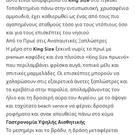
αυτό είναι αναμφίβολα το
King Size
στο Τιγκάκι.
Τοποθετημένο πάνω στην εντυπωσιακή, χρυσαφένια
αμμουδιά, έχει καθιερωθεί ως ένας από τους πιο
αγαπημένους σταθμούς τόσο για τους ντόπιους όσο
και για τους επισκέπτες του νησιού.
Από το Πρωί στις Αναπαυτικές Ξαπλώστρες
Η μέρα στο
King Size
ξεκινά νωρίς το πρωί με
premium καφέδες και ένα πλούσιο «King Size πρωινό»
που περιλαμβάνει φρέσκα αυγά, τοπικό μέλι και
σπιτικές μαρμελάδες. Οι επισκέπτες μπορούν να
χαλαρώσουν στις εξαιρετικά άνετες ξαπλώστρες και
τα κρεβάτια στην παραλία, απολαμβάνοντας τον
ήλιο και τη δροσερή αύρα του Αιγαίου, με το άψογο
και ταχύτατο beach service να φέρνει δροσερά
ροφήματα και σνακ απευθείας πάνω στο κύμα.
Γαστρονομία Υψηλής Αισθητικής
Το μεσημέρι και το βράδυ, η δράση μεταφέρεται