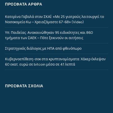
ΠΡΌΣΦΑΤΑ ΆΡΘΡΑ
Κατερίνα Γαβαλά στον ΣΚΑΪ: «Με 25 γιατρούς λειτουργεί το
Νοσοκομείο Κω – Χρειαζόμαστε 67-68» (Video)
Υπ. Παιδείας: Ανακοινώθηκαν 95 ειδικότητες και 860
τμήματα των ΣΑΕΚ – Πότε ξεκινούν οι αιτήσεις
Στρατηγικός διάλογος με ΗΠΑ από φθινόπωρο
Κυβερνοεπίθεση-σοκ στα κρυπτονομίσματα: Χάκερ έκλεψαν
60 εκατ. ευρώ σε bitcoin μέσα σε 41 λεπτά
ΠΡΌΣΦΑΤΑ ΣΧΌΛΙΑ