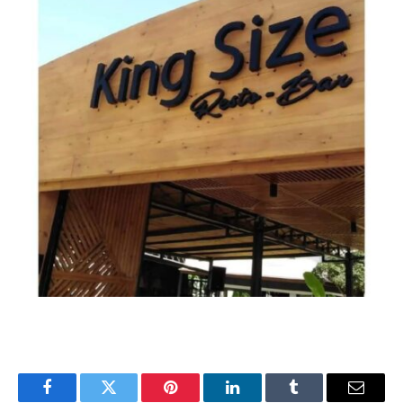
Facebook
Twitter
Pinterest
LinkedIn
Tumblr
Email