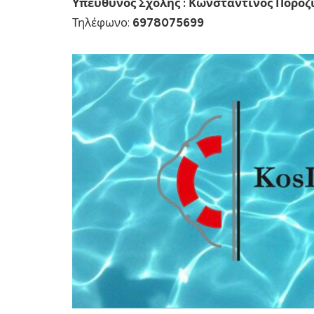
Υπεύθυνος Σχολής : Κωνσταντίνος Ποροζί
Τηλέφωνο:
6978075699