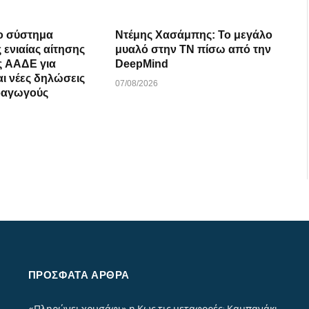
το σύστημα
Ντέμης Χασάμπης: Το μεγάλο
 ενιαίας αίτησης
μυαλό στην ΤΝ πίσω από την
ς ΑΑΔΕ για
DeepMind
αι νέες δηλώσεις
07/08/2026
ραγωγούς
ΠΡΌΣΦΑΤΑ ΆΡΘΡΑ