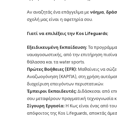
Αν αναζητάς ένα επάγγελμα με
νόημα
,
δρά
σχολή μας είναι η αφετηρία σου.
Γιατί να επιλέξεις την Kos Lifeguards;
Εξειδικευμένη Εκπαίδευση:
Τα προγράμματ
ναυαγοσωστικής, από την επιτήρηση πισίνας
θάλασσα και τα water sports.
Πρώτες Βοήθειες (EFR):
Μαθαίνεις να σώζε
Αναζωογόνηση (ΚΑΡΠΑ), στη χρήση αυτόματ
διαχείριση επειγόντων περιστατικών.
Έμπειροι Εκπαιδευτές:
Διδάσκεσαι από επα
σου μεταφέρουν πραγματική τεχνογνωσία κα
Σίγουρη Εργασία:
Η Κως είναι ένας από το
απόφοιτος της Kos Lifeguards, αποκτάς άμε