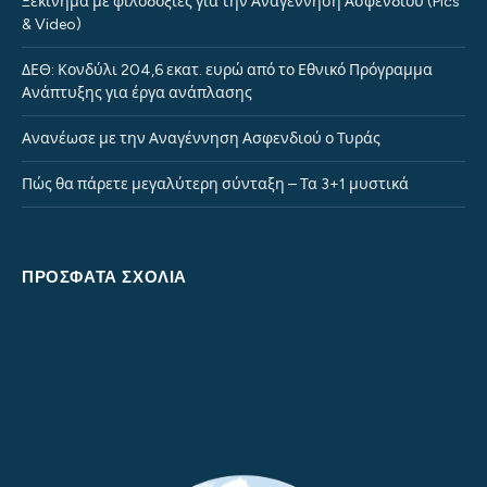
Ξεκίνημα με φιλοδοξίες για την Αναγέννηση Ασφενδιού (Pics
& Video)
ΔΕΘ: Κονδύλι 204,6 εκατ. ευρώ από το Εθνικό Πρόγραμμα
Ανάπτυξης για έργα ανάπλασης
Ανανέωσε με την Αναγέννηση Ασφενδιού ο Τυράς
Πώς θα πάρετε μεγαλύτερη σύνταξη – Τα 3+1 μυστικά
ΠΡΌΣΦΑΤΑ ΣΧΌΛΙΑ