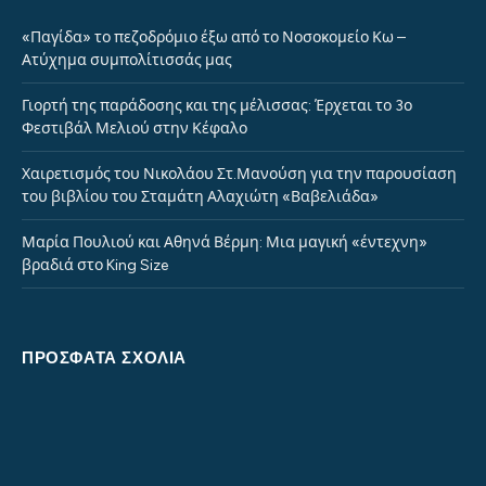
«Παγίδα» το πεζοδρόμιο έξω από το Νοσοκομείο Κω –
Ατύχημα συμπολίτισσάς μας
Γιορτή της παράδοσης και της μέλισσας: Έρχεται το 3ο
Φεστιβάλ Μελιού στην Κέφαλο
Χαιρετισμός του Νικολάου Στ.Μανούση για την παρουσίαση
του βιβλίου του Σταμάτη Αλαχιώτη «Βαβελιάδα»
Μαρία Πουλιού και Αθηνά Βέρμη: Μια μαγική «έντεχνη»
βραδιά στο King Size
ΠΡΌΣΦΑΤΑ ΣΧΌΛΙΑ