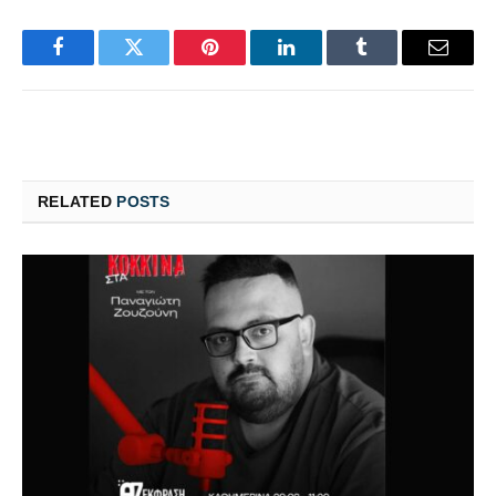
Facebook
Twitter
Pinterest
LinkedIn
Tumblr
Email
RELATED
POSTS