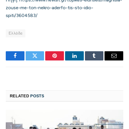
zouse-me-ton-nekro-aderfo-tis-sto-idio-
spiti/3604583/
Ελλάδα
Facebook
Twitter
Pinterest
LinkedIn
Tumblr
Email
RELATED
POSTS