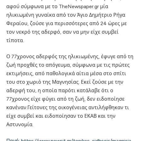
αφού σύμφωνα με το TheNewspaper.gr μία
ηλικιωμένη γυναίκα από τον Άγιο Δημήτριο Ρήγα
Φεραίου, ζούσε για περισσότερες από 24 ώρες με
τον νεκρό της αδερφό, σαν να μην είχε συμβεί
τίποτα.
Ο 77χρονος αδερφός της ηλικιωμένης, έφυγε από τη
ζωή προχθές το απόγευμα, σύμφωνα με τις πρώτες
εκτιμήσεις, από παθολογικά αίτια μέσα στο σπίτι
του στο χωριό της Μαγνησίας. Εκεί ζούσε με την
αδερφή του, η οποία παρότι κατάλαβε ότι ο
77χρονος είχε φύγει από τη ζωή, δεν ειδοποίησε
κανέναν.Γείτονες της οικογένειας αντιλήφθηκαν τι
είχε συμβεί και ειδοποίησαν το ΕΚΑΒ και την
Αστυνομία.
Πηγή: https://www.newsit.gr/topikes-eidhseis/magnisia-