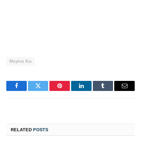
Μαρίνα Κω
Facebook
Twitter
Pinterest
LinkedIn
Tumblr
Email
RELATED
POSTS