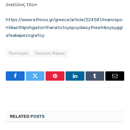
οικείους του».
https://www.ethnos.gr/greece/article/224581/mariospo
ntikasthlipshgiatonthanatotoyspoydaioytheatrikoysyggr
afeakaipezografoy
Πολιτισμός
Ποντίκας Μάριος
Facebook
Twitter
Pinterest
LinkedIn
Tumblr
Email
RELATED
POSTS