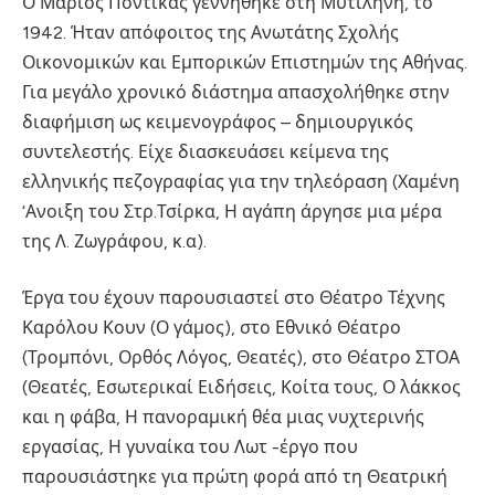
Ο Μάριος Ποντίκας γεννήθηκε στη Μυτιλήνη, το
1942. Ήταν απόφοιτος της Ανωτάτης Σχολής
Οικονομικών και Εμπορικών Επιστημών της Αθήνας.
Για μεγάλο χρονικό διάστημα απασχολήθηκε στην
διαφήμιση ως κειμενογράφος – δημιουργικός
συντελεστής. Είχε διασκευάσει κείμενα της
ελληνικής πεζογραφίας για την τηλεόραση (Χαμένη
‘Ανοιξη του Στρ.Τσίρκα, Η αγάπη άργησε μια μέρα
της Λ. Ζωγράφου, κ.α).
Έργα του έχουν παρουσιαστεί στο Θέατρο Τέχνης
Καρόλου Κουν (Ο γάμος), στο Εθνικό Θέατρο
(Τρομπόνι, Ορθός Λόγος, Θεατές), στο Θέατρο ΣΤΟΑ
(Θεατές, Εσωτερικαί Ειδήσεις, Κοίτα τους, Ο λάκκος
και η φάβα, Η πανοραμική θέα μιας νυχτερινής
εργασίας, Η γυναίκα του Λωτ -έργο που
παρουσιάστηκε για πρώτη φορά από τη Θεατρική