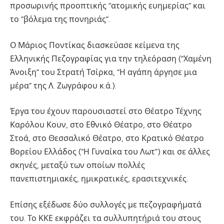
προσωρινής προοπτικής “ατομικής ευημερίας” και
το “βόλεμα της πονηριάς”.
Ο Μάριος Ποντίκας διασκεύασε κείμενα της
Ελληνικής Πεζογραφίας για την τηλεόραση (“Χαμένη
Άνοιξη” του Στρατή Τσίρκα, “Η αγάπη άργησε μια
μέρα” της Λ. Ζωγράφου κ.ά.).
Έργα του έχουν παρουσιαστεί στο Θέατρο Τέχνης
Καρόλου Κουν, στο Εθνικό Θέατρο, στο Θέατρο
Στοά, στο Θεσσαλικό Θέατρο, στο Κρατικό Θέατρο
Βορείου Ελλάδος (“Η Γυναίκα του Λωτ”) και σε άλλες
σκηνές, μεταξύ των οποίων πολλές
πανεπιστημιακές, ημικρατικές, ερασιτεχνικές.
Επίσης εξέδωσε δύο συλλογές με πεζογραφήματά
του. Το ΚΚΕ εκφράζει τα συλλυπητήριά του στους