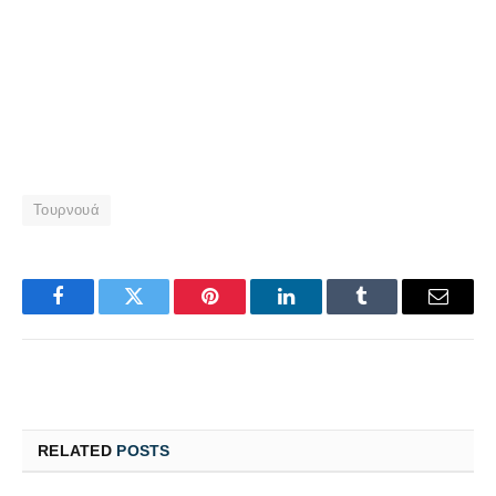
Τουρνουά
Facebook
Twitter
Pinterest
LinkedIn
Tumblr
Email
RELATED
POSTS