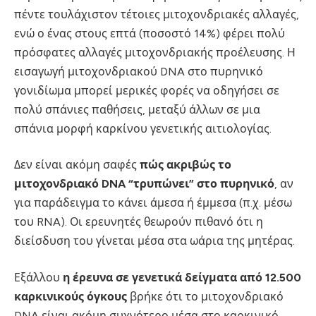
πέντε τουλάχιστον τέτοιες μιτοχονδριακές αλλαγές,
ενώ ο ένας στους επτά (ποσοστό 14%) φέρει πολύ
πρόσφατες αλλαγές μιτοχονδριακής προέλευσης. Η
εισαγωγή μιτοχονδριακού DNA στο πυρηνικό
γονιδίωμα μπορεί μερικές φορές να οδηγήσει σε
πολύ σπάνιες παθήσεις, μεταξύ άλλων σε μια
σπάνια μορφή καρκίνου γενετικής αιτιολογίας.
Δεν είναι ακόμη σαφές
πώς ακριβώς το
μιτοχονδριακό DNA “τρυπώνει” στο πυρηνικό
, αν
για παράδειγμα το κάνει άμεσα ή έμμεσα (π.χ. μέσω
του RNA). Οι ερευνητές θεωρούν πιθανό ότι η
διείσδυση του γίνεται μέσα στα ωάρια της μητέρας.
Εξάλλου
η έρευνα σε γενετικά δείγματα από 12.500
καρκινικούς όγκους
βρήκε ότι το μιτοχονδριακό
DNA είναι ακόμη συχνότερο μέσα στο καρκινικό