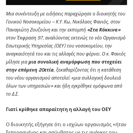
Μια συνέντευξη με ειδήσεις παραχώρησε ο διοικητής του
Γενικού Νοσοκομείου – Κ.Υ. Κω, Νικόλαος Φανιός, στον
Παναγιώτη Ζουζούνη και την εκπομπή
«Στα Κόκκινα»
στον Έκφραση 97, αναλύοντας εκτενώς το νέο Οργανισμό
Εσωτερικής Υπηρεσίας (ΟΕΥ) του νοσοκομείου, την
αναγκαιότητά του και τις αλλαγές που φέρνει. Ο κ. Φανιός
μίλησε για
μια συνολική αναμόρφωση που στοχεύει
στην επόμενη 20ετία
, ξεκαθαρίζοντας ότι η κατάθεση
του νέου οργανισμού αποτελεί «μια συλλογική δουλειά
όλων των υπηρεσιών» και ήδη εγκρίθηκε ομόφωνα από
το Δ.Σ.
Γιατί κρίθηκε απαραίτητη η αλλαγή του ΟΕΥ
Ο διοικητής εξήγησε ότι ο ισχύων οργανισμός «ήταν
ξεπερασμένος και ασύμβατος με τις ανάγκες του