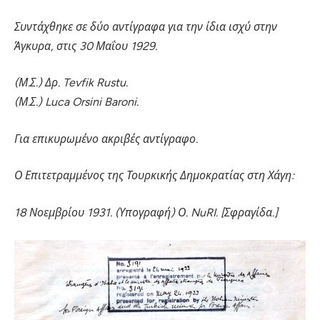
Συντάχθηκε σε δύο αντίγραφα για την ίδια ισχύ στην
Άγκυρα, στις 30 Μαΐου 1929.
(Μ.Σ.) Δρ. Tevfik Rustu.
(Μ.Σ.) Luca Orsini Baroni.
Για επικυρωμένο ακριβές αντίγραφο.
Ο Επιτετραμμένος της Τουρκικής Δημοκρατίας στη Χάγη:
18 Νοεμβρίου 1931. (Υπογραφή) Ο. NuRI. [Σφραγίδα.]