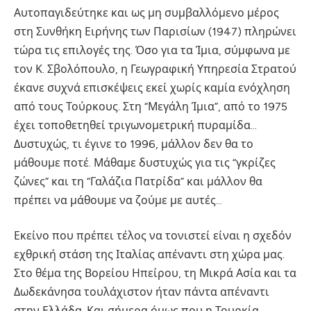
Αυτοπαγιδεύτηκε και ως μη συμβαλλόμενο μέρος
στη Συνθήκη Ειρήνης των Παρισίων (1947) πληρώνει
τώρα τις επιλογές της. Όσο για τα Ίμια, σύμφωνα με
τον Κ. Σβολόπουλο, η Γεωγραφική Υπηρεσία Στρατού
έκανε συχνά επισκέψεις εκεί χωρίς καμία ενόχληση
από τους Τούρκους. Στη “Μεγάλη Ίμια”, από το 1975
έχει τοποθετηθεί τριγωνομετρική πυραμίδα…
Δυστυχώς, τι έγινε το 1996, μάλλον δεν θα το
μάθουμε ποτέ. Μάθαμε δυστυχώς για τις “γκρίζες
ζώνες” και τη “Γαλάζια Πατρίδα” και μάλλον θα
πρέπει να μάθουμε να ζούμε με αυτές…
Εκείνο που πρέπει τέλος να τονιστεί είναι η σχεδόν
εχθρική στάση της Ιταλίας απέναντι στη χώρα μας.
Στο θέμα της Βορείου Ηπείρου, τη Μικρά Ασία και τα
Δωδεκάνησα τουλάχιστον ήταν πάντα απέναντι
στην Ελλάδα. Και σήμερα όμως που η Τουρκία