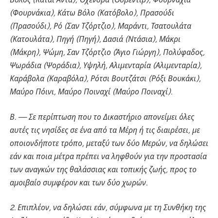
(Φουρνάκια), Κάτω Βόλο (Κατόβολο), Πρασούδι
(Πρασούδι), Ρό (Σαν Τζόρτζιο), Μαράντι, Τσατουλάτα
(Κατουλάτα), Πηγή (Πηγή), Δασιά (Ντάσια), Μάκρι
(Μάκρη), Ψώμη, Σαν Τζόρτζιο (Άγιο Γιώργη), Πολύφαδος,
Ψωράδια (Ψοράδια), Υψηλή, Αλιμενταρία (Αλιμενταρία),
Καράβολα (Καραβόλα), Ρότσι Βουτζάτσι (Ρόξι Βουκάκι),
Μαύρο Πόινι, Μαύρο Ποιναχί (Μαύρο Ποιναχί).
Β. — Σε περίπτωση που το Δικαστήριο απονείμει όλες
αυτές τις νησίδες σε ένα από τα Μέρη ή τις διαιρέσει, με
οποιονδήποτε τρόπο, μεταξύ των δύο Μερών, να δηλώσει
εάν και ποια μέτρα πρέπει να ληφθούν για την προστασία
των αναγκών της θαλάσσιας και τοπικής ζωής, προς το
αμοιβαίο συμφέρον και των δύο χωρών.
2. Επιπλέον, να δηλώσει εάν, σύμφωνα με τη Συνθήκη της