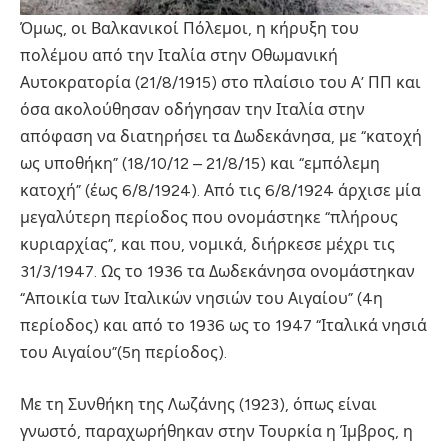
Όμως, οι Βαλκανικοί Πόλεμοι, η κήρυξη του
πολέμου από την Ιταλία στην Οθωμανική
Αυτοκρατορία (21/8/1915) στο πλαίσιο του Α’ ΠΠ και
όσα ακολούθησαν οδήγησαν την Ιταλία στην
απόφαση να διατηρήσει τα Δωδεκάνησα, με “κατοχή
ως υποθήκη” (18/10/12 – 21/8/15) και “εμπόλεμη
κατοχή” (έως 6/8/1924). Από τις 6/8/1924 άρχισε μία
μεγαλύτερη περίοδος που ονομάστηκε “πλήρους
κυριαρχίας”, και που, νομικά, διήρκεσε μέχρι τις
31/3/1947. Ως το 1936 τα Δωδεκάνησα ονομάστηκαν
“Αποικία των Ιταλικών νησιών του Αιγαίου” (4η
περίοδος) και από το 1936 ως το 1947 “Ιταλικά νησιά
του Αιγαίου”(5η περίοδος).
Με τη Συνθήκη της Λωζάνης (1923), όπως είναι
γνωστό, παραχωρήθηκαν στην Τουρκία η Ίμβρος, η