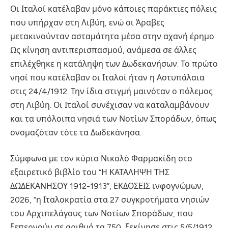
Οι Ιταλοί κατέλαβαν μόνο κάποιες παράκτιες πόλεις
που υπήρχαν στη Λιβύη, ενώ οι Άραβες
μετακινούνταν ασταμάτητα μέσα στην αχανή έρημο.
Ως κίνηση αντιπερισπασμού, ανάμεσα σε άλλες
επιλέχθηκε η κατάληψη των Δωδεκανήσων. Το πρώτο
νησί που κατέλαβαν οι Ιταλοί ήταν η Αστυπάλαια
στις 24/4/1912. Την ίδια στιγμή μαινόταν ο πόλεμος
στη Λιβύη. Οι Ιταλοί συνέχισαν να καταλαμβάνουν
και τα υπόλοιπα νησιά των Νοτίων Σποράδων, όπως
ονομαζόταν τότε τα Δωδεκάνησα.
Σύμφωνα με τον κύριο Νικολό Φαρμακίδη στο
εξαιρετικό βιβλίο του “Η ΚΑΤΑΛΗΨΗ ΤΗΣ
ΔΩΔΕΚΑΝΗΣΟΥ 1912-1913”, ΕΚΔΟΣΕΙΣ ινφογνώμων,
2026, “η Ιταλοκρατία στα 27 συγκροτήματα νησιών
του Αρχιπελάγους των Νοτίων Σποράδων, που
ξεπερνούν σε αριθμό τα 750, ξεκίνησε στις 5/5/1912