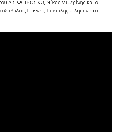
ου Α.Σ. ΦΟΙΒΟΣ ΚΩ, Νίκος Μιμερίνης και ο
τοξοβολίας Γιάννης Τρικοίλης μίλησαν στα