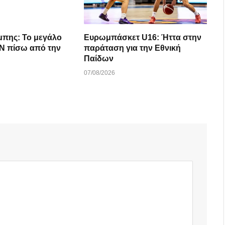
μπης: Το μεγάλο
Ευρωμπάσκετ U16: Ήττα στην
 την
παράταση για την Εθνική
Παίδων
07/08/2026