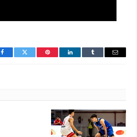
Facebook
Twitter
Pinterest
LinkedIn
Tumblr
Email