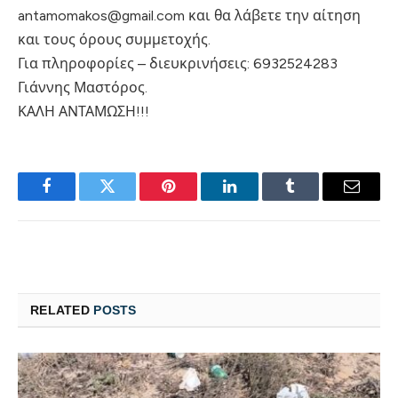
antamomakos@gmail.com και θα λάβετε την αίτηση
και τους όρους συμμετοχής.
Για πληροφορίες – διευκρινήσεις: 6932524283
Γιάννης Μαστόρος.
ΚΑΛΗ ΑΝΤΑΜΩΣΗ!!!
Facebook
Twitter
Pinterest
LinkedIn
Tumblr
Email
RELATED
POSTS