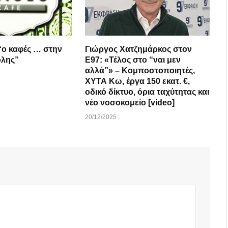
Γιώργος Χατζημάρκος στον
όλης”
Ε97: «Τέλος στο “ναι μεν
αλλά”» – Κομποστοποιητές,
ΧΥΤΑ Κω, έργα 150 εκατ. €,
οδικό δίκτυο, όρια ταχύτητας και
νέο νοσοκομείο [video]
20/12/2025