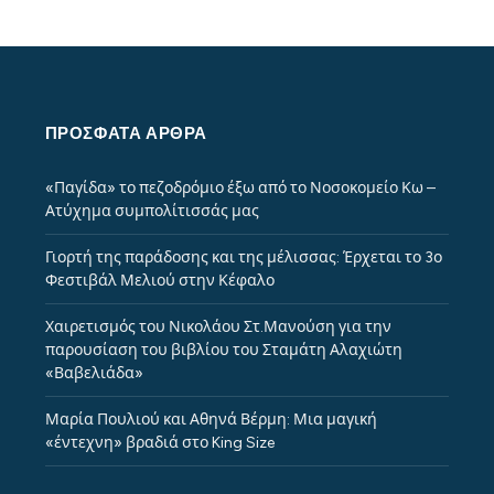
ΠΡΌΣΦΑΤΑ ΆΡΘΡΑ
«Παγίδα» το πεζοδρόμιο έξω από το Νοσοκομείο Κω –
Ατύχημα συμπολίτισσάς μας
Γιορτή της παράδοσης και της μέλισσας: Έρχεται το 3ο
Φεστιβάλ Μελιού στην Κέφαλο
Χαιρετισμός του Νικολάου Στ.Μανούση για την
παρουσίαση του βιβλίου του Σταμάτη Αλαχιώτη
«Βαβελιάδα»
Μαρία Πουλιού και Αθηνά Βέρμη: Μια μαγική
«έντεχνη» βραδιά στο King Size