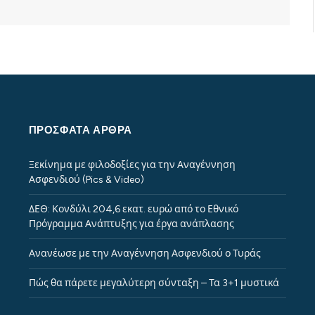
ΠΡΌΣΦΑΤΑ ΆΡΘΡΑ
Ξεκίνημα με φιλοδοξίες για την Αναγέννηση
Ασφενδιού (Pics & Video)
ΔΕΘ: Κονδύλι 204,6 εκατ. ευρώ από το Εθνικό
Πρόγραμμα Ανάπτυξης για έργα ανάπλασης
Ανανέωσε με την Αναγέννηση Ασφενδιού ο Τυράς
Πώς θα πάρετε μεγαλύτερη σύνταξη – Τα 3+1 μυστικά