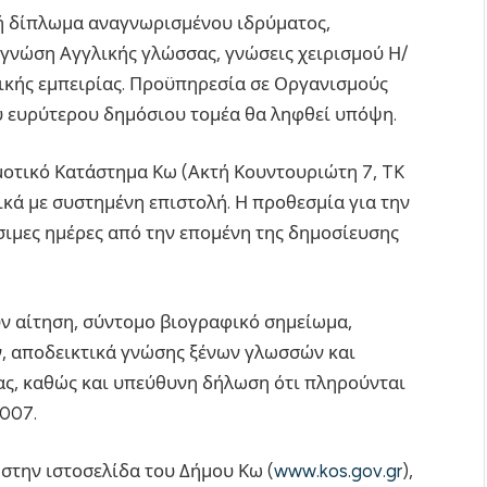
 ή δίπλωμα αναγνωρισμένου ιδρύματος,
, γνώση Αγγλικής γλώσσας, γνώσεις χειρισμού Η/
τικής εμπειρίας. Προϋπηρεσία σε Οργανισμούς
υ ευρύτερου δημόσιου τομέα θα ληφθεί υπόψη.
μοτικό Κατάστημα Κω (Ακτή Κουντουριώτη 7, TK
κά με συστημένη επιστολή. Η προθεσμία για την
σιμες ημέρες από την επομένη της δημοσίευσης
ν αίτηση, σύντομο βιογραφικό σημείωμα,
, αποδεικτικά γνώσης ξένων γλωσσών και
ας, καθώς και υπεύθυνη δήλωση ότι πληρούνται
2007.
 στην ιστοσελίδα του Δήμου Κω (
www.kos.gov.gr
),