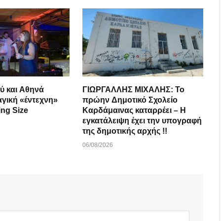
ύ και Αθηνά
ΓΙΩΡΓΑΛΛΗΣ ΜΙΧΑΛΗΣ: Το
αγική «έντεχνη»
πρώην Δημοτικό Σχολείο
ing Size
Καρδάμαινας καταρρέει – Η
εγκατάλειψη έχει την υπογραφή
της δημοτικής αρχής !!
06/08/2026