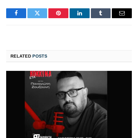
Facebook
Twitter
Pinterest
LinkedIn
Tumblr
Email
RELATED
POSTS