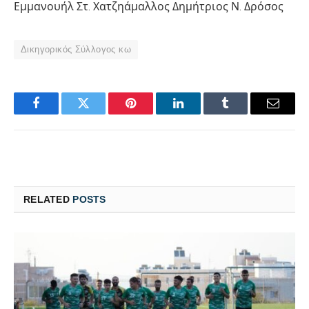
Εμμανουήλ Στ. Χατζηάμαλλος Δημήτριος Ν. Δρόσος
Δικηγορικός Σύλλογος κω
Facebook
Twitter
Pinterest
LinkedIn
Tumblr
Email
RELATED
POSTS