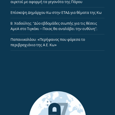
αιρετοί με αφορμή τα γεγονότα της Πάρου
Επίσκεψη Δημάρχου Κω στην ΕΤΑΔ για θέματα της Κω
B. Xαδούλης: “Δύο εβδομάδες σιωπής για τις θέσεις
ΑμεΑ στο Τιγκάκι – Ποιος θα αναλάβει την ευθύνη”;
Παπανικολάου: «Περήφανος που φόρεσα το
περιβραχιόνιο της Α.Ε. Κω»