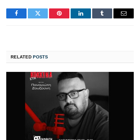
Facebook
Twitter
Pinterest
LinkedIn
Tumblr
Email
RELATED
POSTS