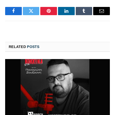
Facebook
Twitter
Pinterest
LinkedIn
Tumblr
Email
RELATED
POSTS