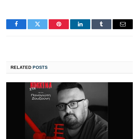
Facebook
Twitter
Pinterest
LinkedIn
Tumblr
Email
RELATED
POSTS