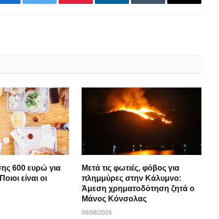
Facebook
Twitter
Pinterest
LinkedIn
Tumblr
Email
σης 600 ευρώ για
Μετά τις φωτιές, φόβος για
οιοι είναι οι
πλημμύρες στην Κάλυμνο:
Άμεση χρηματοδότηση ζητά ο
Μάνος Κόνσολας
08/08/2026