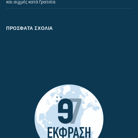
και αιχμές κατά Γρατσία
ΠΡΌΣΦΑΤΑ ΣΧΌΛΙΑ