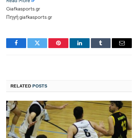
Read More
Giafkasports.gr
Πηγή:giafkasports.gr
Facebook
Twitter
Pinterest
LinkedIn
Tumblr
Email
RELATED
POSTS